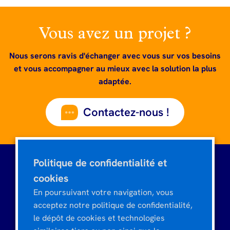
Vous avez un projet ?
Nous serons ravis d'échanger avec vous sur vos besoins
et vous accompagner au mieux avec la solution la plus
adaptée.
Contactez-nous !
Politique de confidentialité et
cookies
Tour CIT Montparnasse
En poursuivant votre navigation, vous
3, rue de l'Arrivée
acceptez notre politique de confidentialité,
75015 PARIS - FRANCE
le dépôt de cookies et technologies