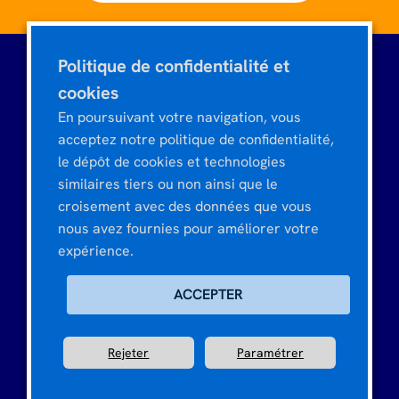
Politique de confidentialité et
cookies
Tour CIT Montparnasse
En poursuivant votre navigation, vous
3, rue de l'Arrivée
acceptez notre politique de confidentialité,
75015 PARIS - FRANCE
le dépôt de cookies et technologies
similaires tiers ou non ainsi que le
croisement avec des données que vous
nous avez fournies pour améliorer votre
ETUDES MARKETING
expérience.
Société et Styles de vie
PANELS ET MÉTHODOLOGIES
ACCEPTER
Image et notoriété
Access Panel Opinea
DÉCOUVRIR OPINEA
Segmentation et positionnement
Rejeter
Paramétrer
Mise en place de panels dédiés
Développement et tests de concept
Qui sommes-nous ?
Omnibus Online
Tests de communication
Pourquoi choisir Opinea
Copyright 2026 © Tout droits réservés.